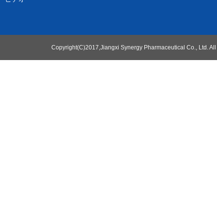
Copyright(C)2017,
Jiangxi Synergy Pharmaceutical Co., Ltd.
All