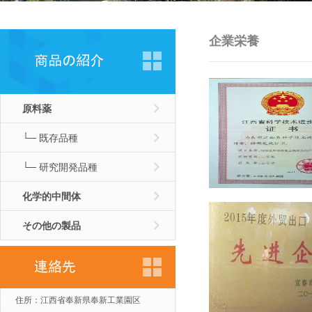
企業栄養
原料薬
└─ 既存品種
└─ 研究開発品種
化学的中間体
その他の製品
住所：江西省奉新県奉新工業園区