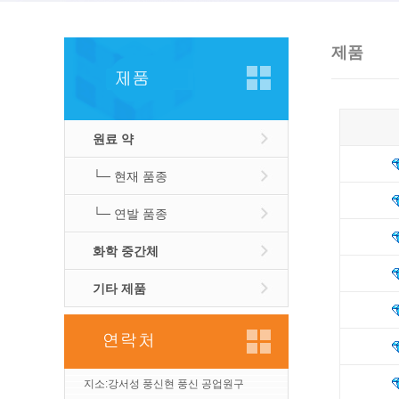
제품
원료 약
└─ 현재 품종
└─ 연발 품종
화학 중간체
기타 제품
지소:강서성 풍신현 풍신 공업원구