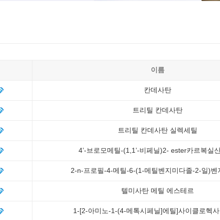
이름
칸데사탄
트리틸 칸데사탄
트리틸 칸데사탄 실렉세틸
4’-브로모메틸-(1,1’-비페닐)2- ester카르복실
2-n-프로필-4-메틸-6-(1-메틸벤지미다졸-2-일)
텔미사탄 메틸 에스테르
1-[2-아미노-1-(4-메톡시페닐]에틸]사이클로헥사