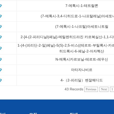
7-메톡시-1-테트랄론
(7-메톡시-3,4-디히드로-1-나프탈레닐)아세
(7-메톡시-1-나프틸)아세토니트릴
2-[4-(2-피리디닐l)페닐]-메틸렌히드라진 카르복실산-1,1
1-(4-(피리딘-2-일)페닐)-5(S)-2,5-비스((테르트-부틸록시-카르
히드록시-6-페닐-2-아자헥산
N-메톡시카르보닐-테르트-레우신
아타자나비르
4-（2-피리딜）벤잘헤디드
43 Records
Previous
Next
1