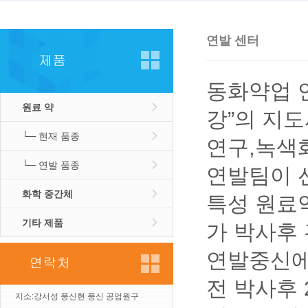
연발 센터
동화약업 연
원료 약
강”의 지
└─ 현재 품종
연구,녹색화
└─ 연발 품종
연발팀이 
화학 중간체
특성 원료약
기타 제품
가 박사후
연발중신에 
전 박사후 
지소:강서성 풍신현 풍신 공업원구