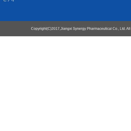
Copyright(C)2017,
Jiangxi Synergy Pharmaceutical Co., Ltd.
All