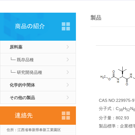
製品
原料薬
└─ 既存品種
└─ 研究開発品種
化学的中間体
その他の製品
CAS NO:229975-9
分子式：C
H
N
38
52
分子量：802.93
製品標準：企業標
住所：江西省奉新県奉新工業園区