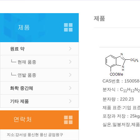
제품
원료 약
└─ 현재 품종
└─ 연발 품종
CAS번호：150058-
화학 중간체
분자식：C
H
N
11
12
2
분자량：220.23
기타 제품
제품 표준:기업 표
포장과 저장：25kg
실온,밀봉저장,제
지소:강서성 풍신현 풍신 공업원구